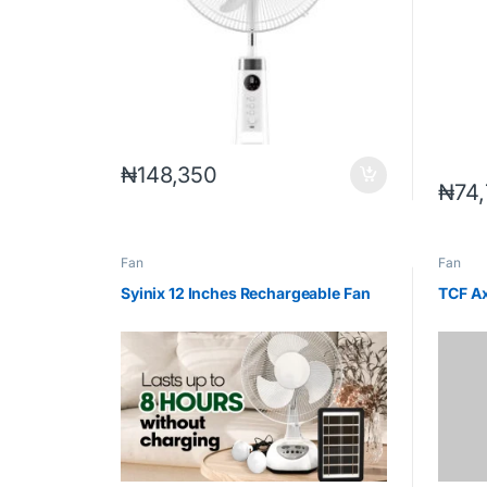
₦
148,350
₦
74
Fan
Fan
Syinix 12 Inches Rechargeable Fan
TCF Ax