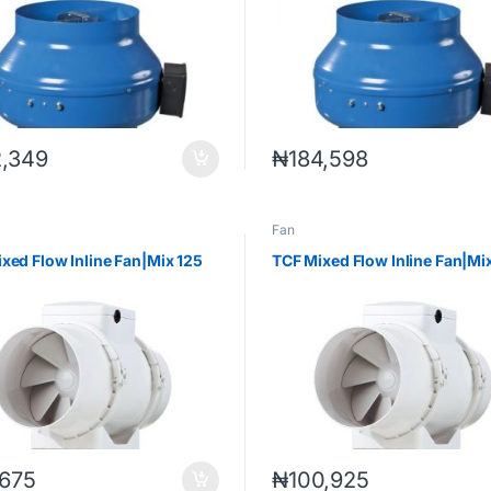
2,349
₦
184,598
Fan
xed Flow Inline Fan|Mix 125
TCF Mixed Flow Inline Fan|Mi
,675
₦
100,925