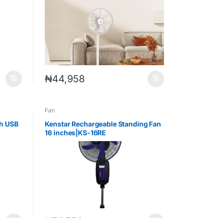
₦
44,958
Fan
th USB
Kenstar Rechargeable Standing Fan
16 inches|KS-16RE