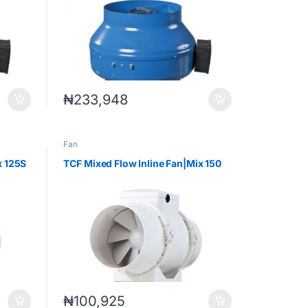
₦
233,948
Fan
x 125S
TCF Mixed Flow Inline Fan|Mix 150
₦
100,925