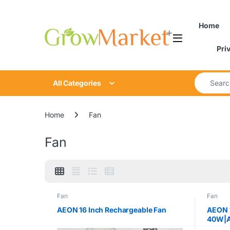
Skip to navigation
Skip to content
Home
Pri
Search for
All Categories
Home
Fan
Fan
Fan
Fan
AEON 16 Inch Rechargeable Fan
AEON 
40W|A