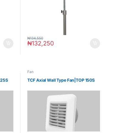
₦
134,550
₦
132,250
Fan
125S
TCF Axial Wall Type Fan|TOP 150S