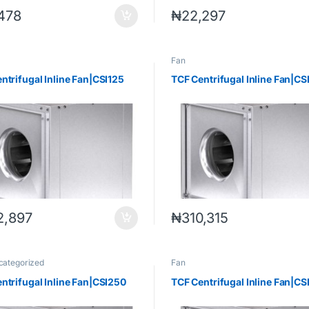
,478
₦
22,297
Fan
ntrifugal Inline Fan|CSI125
TCF Centrifugal Inline Fan|CS
2,897
₦
310,315
categorized
Fan
ntrifugal Inline Fan|CSI250
TCF Centrifugal Inline Fan|CS