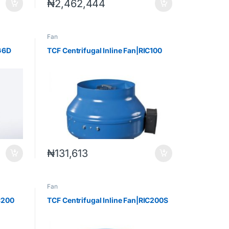
₦
2,462,444
Fan
CG6D
TCF Centrifugal Inline Fan|RIC100
₦
131,613
Fan
C200
TCF Centrifugal Inline Fan|RIC200S