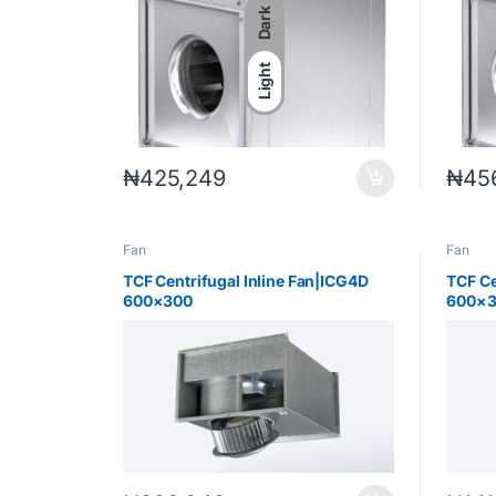
Dark
Light
₦
425,249
₦
45
Fan
Fan
TCF Centrifugal Inline Fan|ICG4D
TCF Ce
600×300
600×