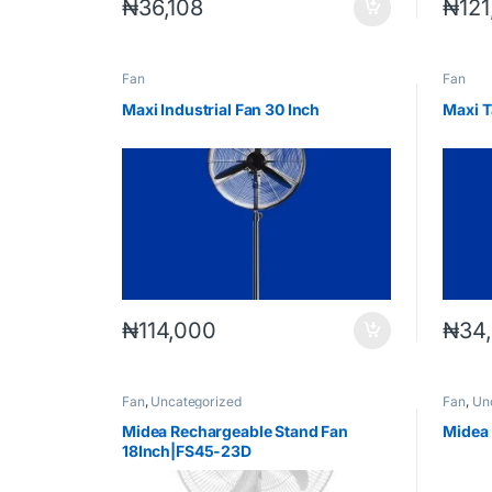
₦
36,108
₦
12
Fan
Fan
Maxi Industrial Fan 30 Inch
Maxi T
₦
114,000
₦
34
Fan
,
Uncategorized
Fan
,
Un
Midea Rechargeable Stand Fan
Midea
18Inch|FS45-23D