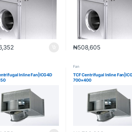
6,352
₦
508,605
Fan
ntrifugal Inline Fan|ICG4D
TCF Centrifugal Inline Fan|I
350
700×400