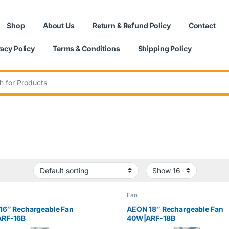
Shop
About Us
Return & Refund Policy
Contact
vacy Policy
Terms & Conditions
Shipping Policy
:
Fan
16″ Rechargeable Fan
AEON 18″ Rechargeable Fan
RF-16B
40W|ARF-18B