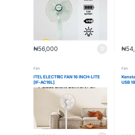
₦
56,000
₦
54
Fan
Fan
ITEL ELECTRIC FAN 16 INCH-LITE
Kensta
[IF-AC16L]
USB 1