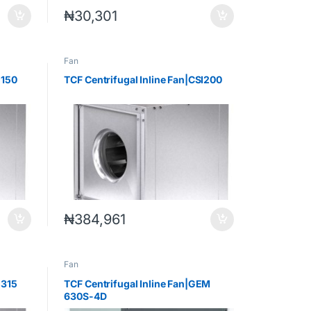
₦
30,301
Fan
I150
TCF Centrifugal Inline Fan|CSI200
₦
384,961
Fan
I315
TCF Centrifugal Inline Fan|GEM
630S-4D