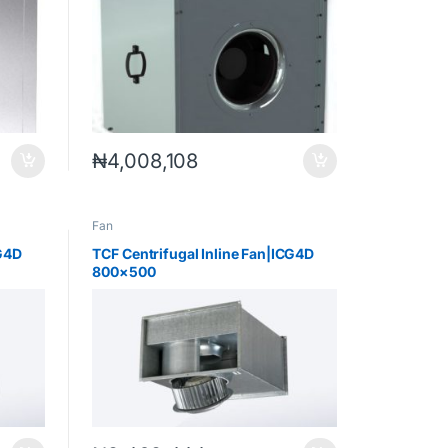
₦
4,008,108
Fan
CG4D
TCF Centrifugal Inline Fan|ICG4D
800×500