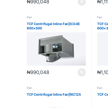
₦
990,048
₦
1,1
Fan
Fan
TCF Centrifugal Inline Fan|ICG4E
TCF Ce
600×300
600×
₦
990,048
₦
1,1
Fan
Fan
TCF Centrifugal Inline Fan|RIC125
TCF Ce