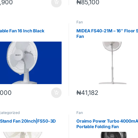
1,900
₦
85,100
Fan
able Fan 16 Inch Black
MIDEA FS40-21M – 16″ Floor 
Fan
,000
₦
41,182
categorized
Fan
 Stand Fan 20Inch|FS50-3D
Oraimo Power Turbo 4000m
Portable Folding Fan