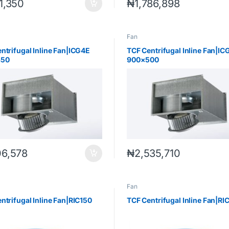
11,350
₦
1,786,898
Fan
ntrifugal Inline Fan|ICG4E
TCF Centrifugal Inline Fan|I
350
900×500
06,578
₦
2,535,710
Fan
ntrifugal Inline Fan|RIC150
TCF Centrifugal Inline Fan|RI