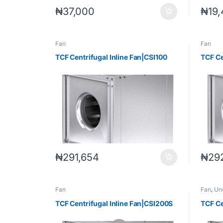
₦
37,000
₦
19
Fan
Fan
TCF Centrifugal Inline Fan|CSI100
TCF Ce
₦
291,654
₦
29
Fan
Fan
,
Un
TCF Centrifugal Inline Fan|CSI200S
TCF Ce