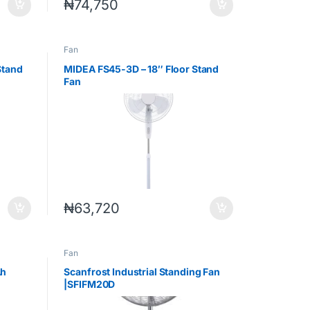
₦
74,750
Fan
Stand
MIDEA FS45-3D – 18″ Floor Stand
Fan
₦
63,720
Fan
Ah
Scanfrost Industrial Standing Fan
|SFIFM20D