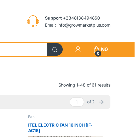
Support
+2348138494860
Email: info@growmarketplus.com
₦
0
0
Showing 1–48 of 61 results
→
of 2
Fan
ITEL ELECTRIC FAN 16 INCH [IF-
AC16]