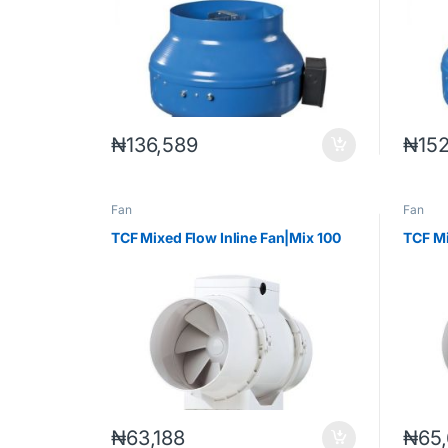
₦
136,589
₦
15
Fan
Fan
TCF Mixed Flow Inline Fan|Mix 100
TCF Mi
₦
63,188
₦
65